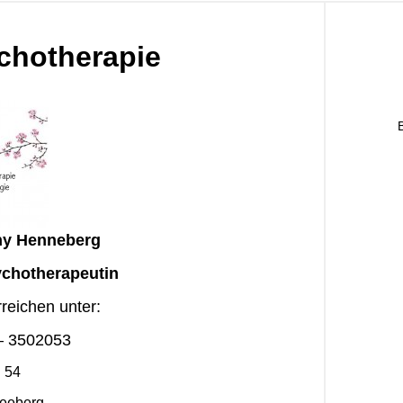
ychotherapie
ny Henneberg
chotherapeutin
reichen unter:
 – 3502053
. 54
leeberg